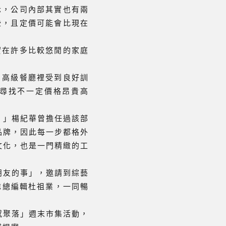
表示，公司內部其實也有兩
一些，且定價可能會比現在
其實在許多比較悠閒的家庭
念，高級餐廳裡受到良好訓
去尋找不一定價格昂貴高
。」楊紀華曾擔任過該部
品牌，因此每一步都格外
文化，也是一門精緻的工
朋友的事」，邀請到綜藝
誌總編輯杜祖業，一同暢
感聚落」週末市集活動，