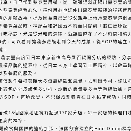
分享，自己常到鼎泰豐用餐，從一碗雞湯就能喝出鼎泰豐的
的鼎泰豐經營心法，這份用心也延伸出鼎泰豐獨特的服務管
豐的創辦故事，提及因為自己是從父親手上傳承鼎泰豐這個
鼎泰豐菜品時，楊紀華和舒國治不約而同提到「蝦仁蛋炒飯
好吃秘訣，光是從米粒的選擇，就讓團隊花了不少時間和精
9號。可以看到讓鼎泰豐能走到今天的成績，從SOP的建立
鍵。
年，鼎泰豐首度到日本東京新宿高島屋百貨開分店的經驗，分
授權品牌的過程中，從日本人身上學習到工匠精神，以敬重
以及餐廳的服務。
師傅製作每道菜時大多倚靠經驗和感覺，去判斷食材、調味
小籠包的外皮該包多少折、炒飯的飯量要多重等精確數據，
的SOP。這項改變，不只促成鼎泰豐在日本拓店成功，同
全球15個國家地區擁有超過170家分店，每一家店的料理口
更高的標準。
飲食與國際的連結加深，法國飲食建立的Fine Dining