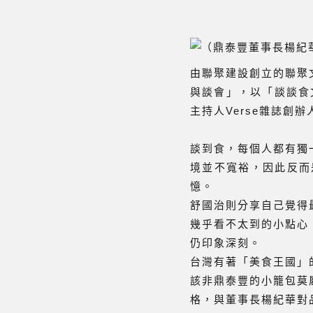
由聯聚建設創立的聯聚
與談會」，以「談談食
主持人Verse雜誌創
談到食，每個人都有獨
境並不寬裕，因此反而
憶。
舒國治則分享自己覺得
幾乎看不太到的小點心
仍印象深刻。
台灣有著「美食王國」
該非鼎泰豐的小籠包莫
格，與董事長楊紀華對