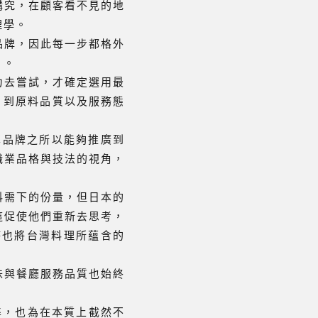
講究，在顧客看不見的地
理學。
品牌，因此每一步都格外
」。
力去嘗試，才確定選用最
，到原料品質以及服務態
享品牌之所以能夠推廣到
職業品格與技法的視角，
料需下的份量，但日本的
這促使他們重新去思考，
時也將台灣料理所蘊含的
味與餐廳服務品質也始終
標準，也為在本質上截然不