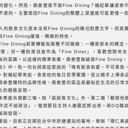
變化。然而，鼎泰豐是不是Fine Dining？楊紀華謙虛
是的，主要是因Fine Dining的整體上菜速度可能更慢
的飲食文化原本沒有Fine Dining的確切對應文字，但
ine Dining緩慢、精緻的特色。
ine Dining其實轉變為兩種不同路線：一種是原本的概
；另一種則是自身作為「Fine Diner」，喜歡悠閒地
的菜餚。以這樣的標準來看，鼎泰豐無疑是Fine Dining。
女》中，有一句台詞是這麼說的「唯有飲食和愛，不可辜負
，對楊紀華來說，食是他的每日哲學實踐，從父親手上傳承
鼎泰豐獨特的品牌性格，鼎泰豐的菜品是最貼近生活的日常
化的極致呈現。
本季度共規劃三場，除「談談食文化」外，第二場「都是他
今武不談政治」，電視節目主持人謝震武將出席，與GQ雜
解與發現。
建設，目前正在鄰近台中市府捷運站的基地，舉辦「理仁美