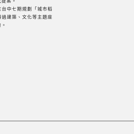
感提案。
在台中七期規劃「城市稻
辦過建築、文化等主題座
驗。