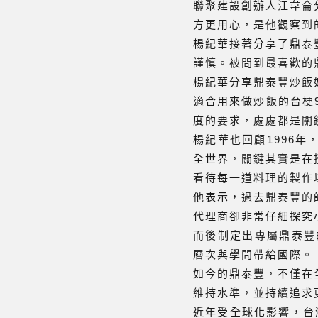
聯聚建設創辦人江韋侖
方更用心，是他觀察到
楊紀華接著分享了鼎泰
謹慎。被問到最喜歡的
楊紀華分享鼎泰豐炒飯
適合用來做炒飯的台梗
度的要求，處處都是關
楊紀華也回顧1996
全世界，關鍵其實是在
看待每一道料理的製作
他表示，過去鼎泰豐的
代理商卻非常仔細探究
而後制定出專屬鼎泰豐
層次與學問帶給國際。
如今的鼎泰豐，不僅在
維持水準，並持續追求
近年受全球化影響，台灣