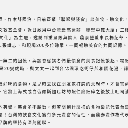
文教基金會，近日啟用中台灣最高豪辦「聯聚中雍大廈」三
文化」為主題，邀請到重量級與談人-鼎泰豐董事長楊紀華
辦人張鐵志，和現場200多位聽眾，一同暢聊美食的共同記憶。
一無二的回憶，與談會從講者們最懷念的美食記憶談起。楊
是20幾歲時，與太太一起到台北圓環吃蚵仔煎和腰花湯，
最好吃的食物，是兒時去找在朋友家打牌的父親時，才會嘗
，它將上海式或白俄羅斯麵包坊的蝦仁磨細碎之後放上吐司
的美譽，美食多不勝數，但若問到什麼樣的食物最能代表台
屬！台灣的飲食文化擁有多元豐富的個性，而鼎泰豐作為代
品牌的堅持有深刻關聯。