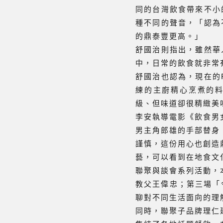
同的台灣飲食帶來不小的
種不同的聲音，「認為不
的鼎泰豐更高。」
舒國治則指出，雖然華人
中，日常的飲食就非常有F
舒國治也認為，現在的F
練的主廚精心烹煮的料理
級、但味道卻很精緻美味
李安執導電影《飲食男
男主角郎雄的手部替身
謹慎，這份用心也創造
藝，可以看到在地食文
聯聚與談會系列活動，
教父王偉忠；第三場「
聊對不同生活面向的理
同時，聯聚子品牌理仁