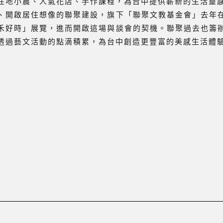
在地小農、人氣花店、手作課程，為台中提供嶄新的生活靈
、開啟居住想像的聯聚建設，旗下「聯聚文教基金會」去年
禾好時」展覽，進而開啟這場與談會的契機。聯聚過去也籌
透過藝文活動的點滴積累，為台中創造更豐富的美感生活體