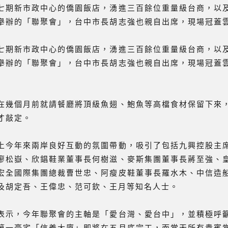
七期新市政中心的僑園飯店，湧進三百餘位重量級台商，以
舉辦的「聯聚會」，台中市長胡志強也親自出席，現場冠蓋
七期新市政中心的僑園飯店，湧進三百餘位重量級台商，以
舉辦的「聯聚會」，台中市長胡志強也親自出席，現場冠蓋
在幾個月前就請餐廳將頂級魚翅、鮑魚等高檔食材保留下來
才敲定。
上今年來兩岸良好互動的氛圍帶動，吸引了包括九興控股主
廖松嶽、欣錩鞋業董事長何樹滋、麥斯集團董事長蔣至強、
宏全國際集團總裁曹世忠、阿瘦皮鞋董事長羅水木、中信造
及胡定吾、王偉忠、范可欽、王月等知名人士。
表示，今年聯聚會的主軸是「愛台灣、愛台中」，並積極呼
第一豪宅「信義大廈」即將在五月底完工，而當天所有貴賓