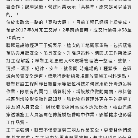
署合作；觀摩過後，營建同業表示「高標準，原來是可以落實
的」！
位於市政北一路的「泰和大廈」，目前工程已鋼構上樑完成，
預計2017年8月完工交屋，2年前預售時，成交行情每坪58至
70萬元。
聯聚建設總經理王于娟表示，這次的工地觀摩重點，包括感電
預防與用電安全、吊具安全、升降道吊料、調節式工作架及逆
打工程解說；聯聚工地更融入6S現場管理法一整理、整頓、
清掃、清潔、紀律、安全，就像同 時進場的工種繁多，在區
域內設置安全走道，標示行走動線及規畫放置施工材料定點。
聯聚建設工程師昨日親自示範數位科技如何運用於升降道吊料
作業，除原有的閘門上鎖管制外，增設數位微動開關，吊料警
戒區則增設影像動作感知器，強化物料管理外更在乎的是勞工
朋友的人身安全； 組模階段採用高成本透光模板，藉由光線
穿透讓施工人員無需在傳統模板昏暗中作業，影響健康也影響
工作品質。
王于娟強調，聯聚不僅要讓勞工朋友作業安全，更要替他們設
想基本需求，在工地中設置專屬置物櫃，規畫用膳區及休息