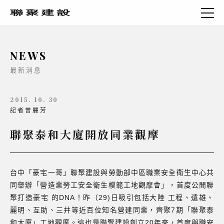
NEWS
最新消息
2015. 10. 30
記者曾麗芳
聯聚泰和大廈開放同業觀摩
台中「豪宅一哥」聯聚建設與勞動部中區職業安全衛生中心共
同舉辦「營造業勞工安全衛生模範工地觀摩會」，首度公閒聯
聚打造豪宅 的DNA！昨（29)日吸引包括大陸 工程、遠雄、
麗明、互助、三并等近百位知名營建同業，齊聚7期「聯聚泰
和大廈」工地觀摩。這也是聯聚建設創立20年來，首度與職安