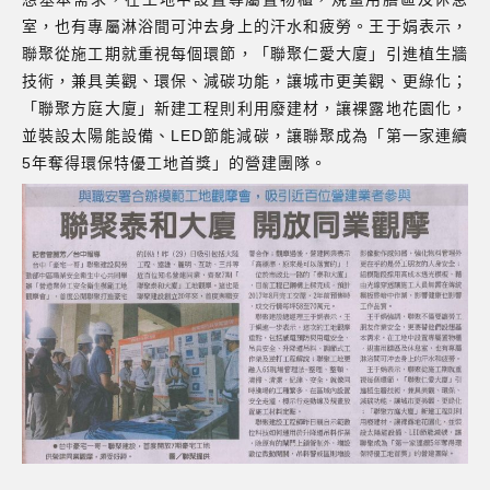
室，也有專屬淋浴間可沖去身上的汗水和疲勞。王于娟表示，
聯聚從施工期就重視每個環節，「聯聚仁愛大廈」引進植生牆
技術，兼具美觀、環保、減碳功能，讓城市更美觀、更綠化；
「聯聚方庭大廈」新建工程則利用廢建材，讓裸露地花園化，
並裝設太陽能設備、LED節能減碳，讓聯聚成為「第一家連續
5年奪得環保特優工地首獎」的營建團隊。