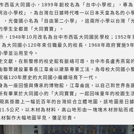
中市西區大同國小，1899年創校名為「台中小學校」，專
台中明治小學校」，為台灣在日據時代唯一以日本天皇為名的小
」，光復國小名為「自由第二小學」，這兩所小學以台灣「
的學生全都是「大同寶寶」。
，1948年10月改名為台中市西區大同國民學校；1952
年，為大同國小120年來任職最久的校長，1968年政府實施
小學並沿用至今。
史文獻，在新整修的校史館有脈絡可尋，台中市長盧秀燕寫
由聯聚建設董事長江韋侖以建築專業工法，為母校大同國小
祝福120年歷史的大同國小繼續培育下一代。
身為一座回憶與傳承的博物館，江韋侖說，以自己到世界各
所有畢業於大同國小的「大同寶寶」一起回味童年的校園生
現高掛牆上一幅近百年的台灣綜合立體地圖，該地圖是日
約1.5公尺，以木材為材料，高山地形由一塊塊木材拚貼而成
木材製作大幅地圖罕見，彌足珍貴。