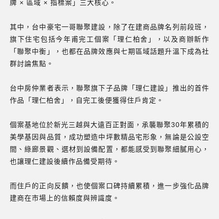
牌 × 區域 × 指標案」三大核心。
其中，台中豪宅一哥聯聚建設，除了在建商品牌名列前段班，
旗下住宅包括今年甫完工個案「理仁柏舍」，以及商辦新作
「聯聚中衡」，也都在品牌效應與七期區域話題升溫下成為社
群討論焦點。
台中房仲業者表示，聯聚旗下子品牌「理仁建設」推出的首件
作品「理仁柏舍」，自完工後便獲得住戶肯定。
個案基地位於新光三越與大遠百正對面，承襲聯聚30年累積的
美學基因與品質，成功塑造中坪數精品宅形象，無論是公設空
間、綠廊景觀、選材到設備配置，都能感受到聯聚細膩用心，
也讓理仁建設後續作品備受期待。
而住戶的正向反饋，也使個案口碑持續累積，進一步強化品牌
建商在市場上的信賴度與辨識度。