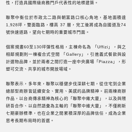
性，打造具國際級商務門戶代表性的地標建築。
聯聚中衡位於市政北二路與朝富路口核心角地，基地面積達
1,928坪，雙面臨路，樓高 37 層，完工後將成為自國道及74
號快速道路，望向七期時的重要城市門面。
個案規畫60至130坪彈性格局，主棟命名為 「Uffizi」，與之
相鄰規劃則一棟複合式空間 「Gallery」，引進義式餐飲與設
計選物品牌，並於兩者之間打造一座中央廣場「Piazza」，形
塑可交流、共享的城市開放場域。
聯聚表示，多年來，聯聚以穩健步伐深耕七期，從住宅到企業
總部型商辦皆延續安全、實用、美感的品牌精神。前兩棟商辦
作品，以台商傳承精神為核心的「聯聚中雍大廈」，以及與隈
研吾合作、以自然語彙為主軸的「聯聚中維大廈」，不僅刷新
七期豪辦標準，也在企業之間累積深厚的品牌信任，成為企業
思考長期布局時的首選。