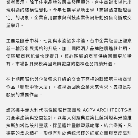
業者表示，除了住宅品牌效應益發明顯外，台中商辦市場也出
現明顯的結構性變化。今年七期罕見地出現「商辦熱度超越豪
宅」的現象，企業自用需求與科技產業佈局帶動預售商辦成交
量攀升。
主要是隨著中科、七期與水湳逐步串連，台中企業版圖正迎來
新一輪形象與規格的升級，加上國際酒店品牌陸續進駐七期，
使區域商務能量快速提升。核心區域的商辦供給因而更加稀
有，市場對具規模與國際辨識度的指標產品持續升溫。
在七期國際化與企業需求升級的交會下亮相的聯聚第三棟商辦
作品「聯聚中衡大廈」，被視為回應企業未來需求、支撐長期
願景的重要作品。
該案攜手義大利代表性國際建築團隊 ACPV ARCHITECTS操
刀全案建築與空間設計，以義大利經典建築比薩斜塔與米蘭維
拉斯加塔為設計靈感，採量體堆疊雕塑感輪廓，結合密斯‧凡
德羅的雋永精神，形塑有別於傳統塔樓的細膩立面與高度識別