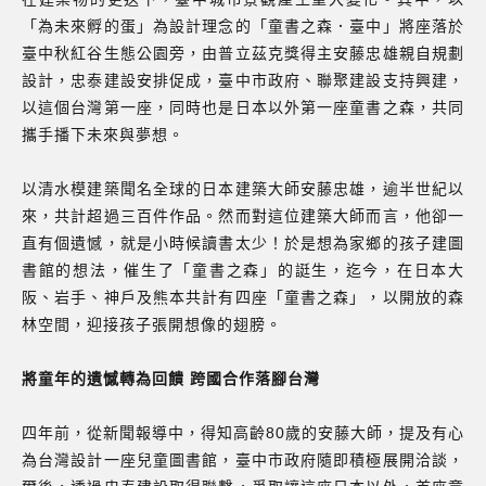
「為未來孵的蛋」為設計理念的「童書之森．臺中」將座落於
臺中秋紅谷生態公園旁，由普立茲克獎得主安藤忠雄親自規劃
設計，忠泰建設安排促成，臺中市政府、聯聚建設支持興建，
以這個台灣第一座，同時也是日本以外第一座童書之森，共同
攜手播下未來與夢想。
以清水模建築聞名全球的日本建築大師安藤忠雄，逾半世紀以
來，共計超過三百件作品。然而對這位建築大師而言，他卻一
直有個遺憾，就是小時候讀書太少！於是想為家鄉的孩子建圖
書館的想法，催生了「童書之森」的誔生，迄今，在日本大
阪、岩手、神戶及熊本共計有四座「童書之森」，以開放的森
林空間，迎接孩子張開想像的翅膀。
將童年的遺憾轉為回饋 跨國合作落腳台灣
四年前，從新聞報導中，得知高齡80歲的安藤大師，提及有心
為台灣設計一座兒童圖書館，臺中市政府隨即積極展開洽談，