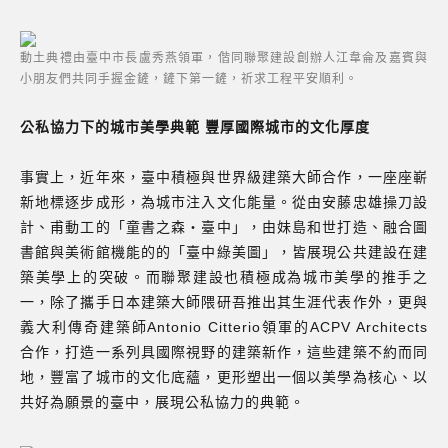
動土典禮由臺中市長盧秀燕領軍，偕同聯聚建設創辦人江韋侖及嘉賓與
小朋友們共同手握金鏟，鏟下第一鏟，祈求工程平安順利。
公私協力下的城市美學典範 豐厚國際城市的文化厚度
事實上，近年來，臺中積極與世界級建築大師合作，一座座嶄
新地標逐步成形，為城市注入文化能量。從由安藤忠雄操刀設
計、甫動工的「童書之森・臺中」，由妹島和世打造、融合圖
書館與美術館機能的的「臺中綠美圖」，皆展現公共建設在建
築美學上的突破。而聯聚建設也積極成為城市美學的推手之
一，除了攜手日本建築大師隈研吾推出其生涯代表作外，更與
義大利傳奇建築師Antonio Citterio領軍的ACPV Architects
合作，打造一系列具國際視野的建築新作，這些建築不約而同
地，豐富了城市的文化底蘊，更形塑出一個以美學為核心、以
共好為願景的臺中，展現公私協力的典範。