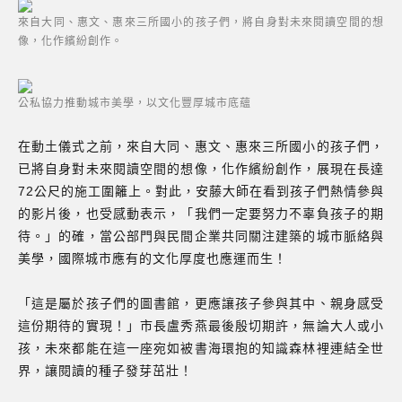
來自大同、惠文、惠來三所國小的孩子們，將自身對未來閱讀空間的想
像，化作繽紛創作。
公私協力推動城市美學，以文化豐厚城市底蘊
在動土儀式之前，來自大同、惠文、惠來三所國小的孩子們，
已將自身對未來閱讀空間的想像，化作繽紛創作，展現在長達
72公尺的施工圍籬上。對此，安藤大師在看到孩子們熱情參與
的影片後，也受感動表示，「我們一定要努力不辜負孩子的期
待。」的確，當公部門與民間企業共同關注建築的城市脈絡與
美學，國際城市應有的文化厚度也應運而生！
「這是屬於孩子們的圖書館，更應讓孩子參與其中、親身感受
這份期待的實現！」市長盧秀燕最後殷切期許，無論大人或小
孩，未來都能在這一座宛如被書海環抱的知識森林裡連結全世
界，讓閱讀的種子發芽茁壯！