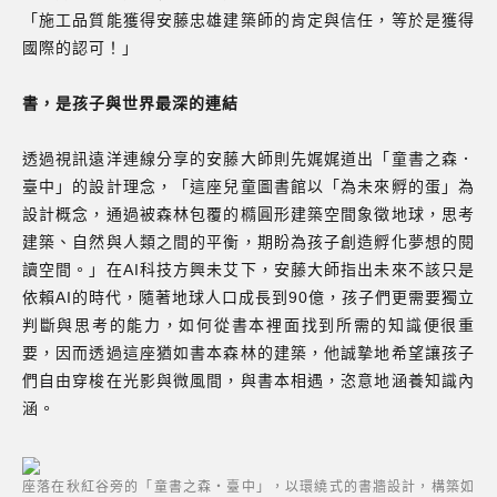
「施工品質能獲得安藤忠雄建築師的肯定與信任，等於是獲得
國際的認可！」
書，是孩子與世界最深的連結
透過視訊遠洋連線分享的安藤大師則先娓娓道出「童書之森．
臺中」的設計理念，「這座兒童圖書館以「為未來孵的蛋」為
設計概念，通過被森林包覆的橢圓形建築空間象徵地球，思考
建築、自然與人類之間的平衡，期盼為孩子創造孵化夢想的閱
讀空間。」在AI科技方興未艾下，安藤大師指出未來不該只是
依賴AI的時代，隨著地球人口成長到90億，孩子們更需要獨立
判斷與思考的能力，如何從書本裡面找到所需的知識便很重
要，因而透過這座猶如書本森林的建築，他誠摯地希望讓孩子
們自由穿梭在光影與微風間，與書本相遇，恣意地涵養知識內
涵。
座落在秋紅谷旁的「童書之森・臺中」，以環繞式的書牆設計，構築如