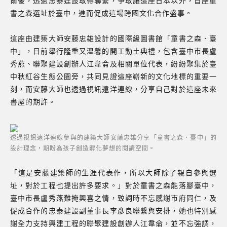
爾後，透過忠泰建設取得聯繫，爭取讓這座日本以外，首座童
書之森選址於臺中，進而促成這場跨國文化合作盛事。
這座由建築大師安藤忠雄設計的國際級圖書館「童書之森．臺
中」，日前舉行隆重又溫馨的開工動土典禮，包含臺中市長盧
秀燕、聯聚建設創辦人江韋侖及相關單位代表，紛紛聚集於臺
中秋紅谷生態公園旁，共同見證這座嶄新的文化地標的重要一
刻，而安藤大師也透過視訊遠洋連線，分享自己對於這座未來
書屋的期許。
透過視訊遠洋連線參與的建築大師安藤忠雄分享「童書之森．臺中」的
設計理念，期盼為孩子創造孵化夢想的閱讀空間。
「這是安藤建築師的生涯代表作，所以大師除了親自參與選
址，對於工程也提出許多要求。」對於童書之森能落腳臺中，
臺中市長盧秀燕難掩興喜之情，致詞時不忘感謝市府同仁，及
促成合作的忠泰建設副董事長李彥良聯繫與安排，她也特別感
謝全力支持興建工程的聯聚建設創辦人江韋侖，並不忘強調，