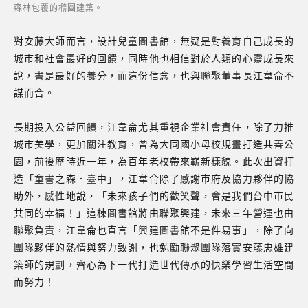
森林包覆的橢圓建築。
對安藤大師而言，設計兒童圖書館，無疑是對養育自己成長的
城市和社會最好的回饋，同時他也相信對於人類的心靈成長來
說，書是最好的養分，而這份信念，也與聯聚董事長江韋侖不
謀而合。
長期投入公益回饋，江韋侖尤其重視企業社會責任，除了力推
城市美學，更加關注教育，曾為大同國小母校規畫打造共善公
園，前後歷時近一年，為百年老校帶來嶄新樣貌。此次出資打
造「童書之森．臺中」，江韋侖除了感謝市府及協力夥伴的協
助外，感性地說，「未來孩子們的歡笑聲，會是我們台中市民
共同的幸福！」這棟圖書館將由聯聚興建，未來三年營運也由
聯聚負責，江韋侖也直言「興建圖書館不是件易事」，除了向
團隊夥伴的熱情與努力致謝，也勉勵聯聚團隊落實安藤忠雄建
築師的規劃，齊心為下一代打造世代傳承的快樂學習生活空間
而努力！