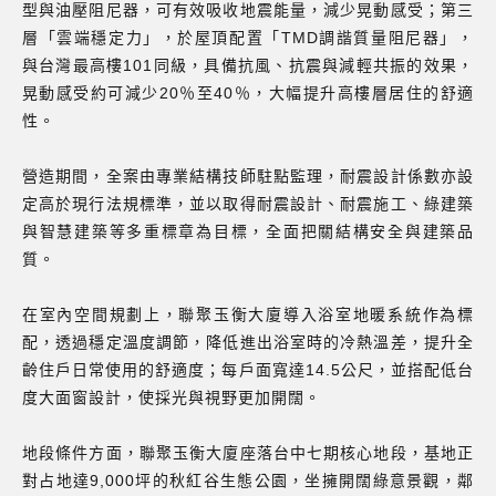
型與油壓阻尼器，可有效吸收地震能量，減少晃動感受；第三
層「雲端穩定力」，於屋頂配置「TMD調諧質量阻尼器」，
與台灣最高樓101同級，具備抗風、抗震與減輕共振的效果，
晃動感受約可減少20％至40％，大幅提升高樓層居住的舒適
性。
營造期間，全案由專業結構技師駐點監理，耐震設計係數亦設
定高於現行法規標準，並以取得耐震設計、耐震施工、綠建築
與智慧建築等多重標章為目標，全面把關結構安全與建築品
質。
在室內空間規劃上，聯聚玉衡大廈導入浴室地暖系統作為標
配，透過穩定溫度調節，降低進出浴室時的冷熱溫差，提升全
齡住戶日常使用的舒適度；每戶面寬達14.5公尺，並搭配低台
度大面窗設計，使採光與視野更加開闊。
地段條件方面，聯聚玉衡大廈座落台中七期核心地段，基地正
對占地達9,000坪的秋紅谷生態公園，坐擁開闊綠意景觀，鄰