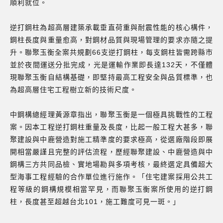
順利就位。
逆打鋼柱為超高層建築承載垂直荷重與耐震性能的核心構件，
鋼柱長度與重量愈高，對鋼材品質與現場管理的要求亦隨之提
升。聯聚玉衡全案共規劃66支逆打鋼柱，每支鋼柱皆需跨縣市
並於夜間運送分批完成，光是運輸作業即長達132天，不僅體
現聯聚玉衡自結構基礎，即堅持最高工程安全與品質標準，也
為超高層住宅工程樹立新的技術尺度。
中鋼構總經理黃源章指出，聯聚玉衡是一個極具挑戰性的工程
案。因本工程逆打鋼柱重量及長度，比起一般工程大甚多，聯
聚建設與中鹿營造對施工精準度的要求極高，從選廠階段即展
開相當嚴謹且完整的評估流程，歷經聯聚建設、中鹿營造與中
鋼構三方共同品檢、實地場勘與多項考核，最終選定具備超大
型海事工程經驗的合作單位進行施作。「住宅建案採用公共工
程等級的鋼構規模相當罕見，而聯聚玉衡案所使用的逆打鋼
柱，長度甚至超越台北101，施工難度可見一斑。」