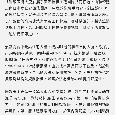
「聯聚玉衡大廈」攜手國際指標工程團隊共同打造，由聯聚建
設與日本鹿島建設集團旗下中鹿營造聯手興建。創立逾180年
的鹿島建設，是全球領先的綜合營造集團，聯聚玉衡導入鹿島
長年累積的高層建築與耐震工程經驗，從結構設計、製造監造
到施工流程，皆以國際級工程標準層層把關，將安全落實於每
一道結構細節之中。
規劃為台中最高住宅大樓、樓高51層的聯聚玉衡大廈，除採用
高規格鋼構系統，同時採用CNS 560高拉力鋼筋，強度較一
般鋼筋提升約五成，並搭配與台北101同等級之鋼材，包括
SM570M-CHW結構鋼板，由於成本高昂而較不普及，然於聯
聚建築體系中，早已納入長期使用標準；另外，設計標準也將
風洞測試納入規劃指標，以高於法定標準40％提升舒適性。
聯聚玉衡更進一步導入複合式制震系統，針對三種不同晃動來
源分層防護、疊加發揮最佳制震效果。第一層「結構防禦
力」，規劃608組「挫曲束制斜撐系統」，提升建築物的勁度
與韌性；第二層「體感緩衝力」，於室內側配置 共376組黏彈