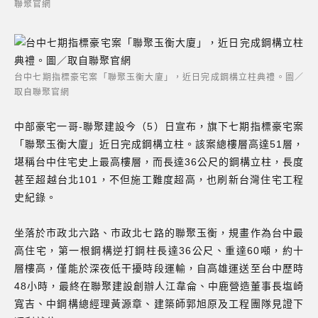
聯聚官網
台中七期指標豪宅案「聯聚玉衡大廈」，近日完成鋼構立柱典禮。圖／
取自聯聚官網
中部豪宅一哥-聯聚建設今（5）日宣布，旗下七期指標豪宅案
「聯聚玉衡大廈」近日完成鋼構立柱。該案總樓層高達51層，
堪稱台中住宅史上最高樓層，而長達36公尺的鋼構立柱，長度
甚至超越台北101，不但施工難度超高，也刷新台灣住宅工程
史紀錄。
坐落於市政北六路、市政北七路的聯聚玉衡，規畫作為台中最
高住宅，第一根鋼構逆打鋼柱長達36公尺、重達60噸，約十
層樓高，僅能於深夜低干擾時段運輸，自高雄運送至台中歷時
48小時，最終在聯聚建設創辦人江韋侖、中鹿營造董事長塩崎
寬吉、中鋼構總經理黃源章、建築師郭旭原及工程團隊見證下