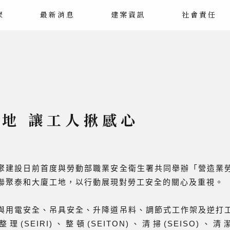
聚
最新消息
建案資訊
社會責任
地 讓工人揪感心
聚建設日前首度與勞動部職業安全衛生署共同舉辦「營造業
聯聚泰和大廈工地，以行動展現對勞工安全的關心及重視。
與用電安全、吊具安全、升降道吊料、調節式工作架及逆打
SEIRI)、整頓(SEITON)、清掃(SEISO)、清潔