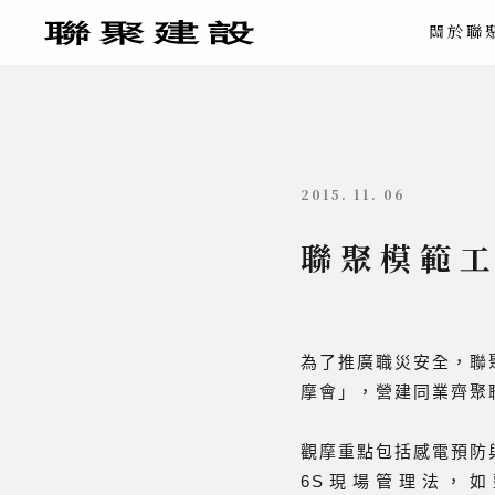
關於聯
2015. 11. 06
聯聚模範工
為了推廣職災安全，聯
摩會」，營建同業齊聚
觀摩重點包括感電預防
6S現場管理法，如整理(