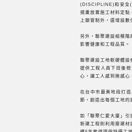
(DISCIPLINE)
規畫放置施工材料定點
上鎖管制外，還增設數
另外，聯聚建設組模階
影響健康和工程品質。
聯聚建設工地軟硬體設
提供工程人員下班後梳
心，讓工人感到揪感心
在台中市最美地段打造
節，創造出每個工地的
如「聯聚仁愛大廈」引
新建工程則利用廢建材
續5年奪得環保特優工