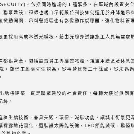
和安全(SECUITY)。包括同時進場的工種繁多，在區域內設
。聯聚建設工程師也親自示範數位科技如何運用於升降道吊
位微動開關，吊料警戒區也有影像動作感應器，強化物料管
段更採用高成本透光模板，藉由光線穿透讓施工人員無需處
備都很齊全，包括設置員工專屬置物櫃，規畫用膳區及休息
洗，難怪工班張先生認為，從事營建業二十餘載，從未遇
。
出地標建築一直是聯聚建設的社會責任，每棟大樓從無到
記錄。
進植生牆技術，兼具美觀、環保、減碳功能，讓城市街景更
讓裸露地花園化，還裝設太陽能設備、LED節能減碳，難怪
地首獎的企業。