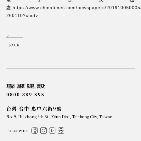
處
https://www.chinatimes.com/newspapers/201910050005
260110?chdtv
0800 389 898
台灣 台中 惠中六街9號
No. 9, Huizhong 6th St., Xitun Dist., Taichung City, Taiwan
FOLLOW US