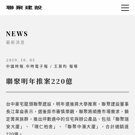
NEWS
最新消息
2019. 10. 05
中國時報.中時電子報 / 王莫昀 報導
聯聚明年推案220億
台中豪宅龍頭聯聚建設，明年選後將大舉推案，聯聚建設董事
長江韋侖表示，選後房市審慎樂觀，聯聚將順應市場需求，鎖
定菁英族群，推出坪數適中的住宅與辦公產品，包括「聯聚瑞
安大廈」、「理仁柏舍」、「聯聚中滙大廈」，合計總銷達
220億。