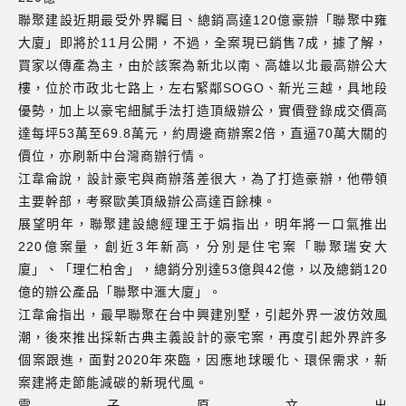
聯聚建設近期最受外界矚目、總銷高達120億豪辦「聯聚中雍
大廈」即將於11月公開，不過，全案現已銷售7成，據了解，
買家以傳產為主，由於該案為新北以南、高雄以北最高辦公大
樓，位於市政北七路上，左右緊鄰SOGO、新光三越，具地段
優勢，加上以豪宅細膩手法打造頂級辦公，實價登錄成交價高
達每坪53萬至69.8萬元，約周邊商辦案2倍，直逼70萬大關的
價位，亦刷新中台灣商辦行情。
江韋侖說，設計豪宅與商辦落差很大，為了打造豪辦，他帶領
主要幹部，考察歐美頂級辦公高達百餘棟。
展望明年，聯聚建設總經理王于娟指出，明年將一口氣推出
220億案量，創近3年新高，分別是住宅案「聯聚瑞安大
廈」、「理仁柏舍」，總銷分別達53億與42億，以及總銷120
億的辦公產品「聯聚中滙大廈」。
江韋侖指出，最早聯聚在台中興建別墅，引起外界一波仿效風
潮，後來推出採新古典主義設計的豪宅案，再度引起外界許多
個案跟進，面對2020年來臨，因應地球暖化、環保需求，新
案建將走節能減碳的新現代風。
電子原文出