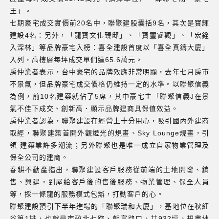
王」。
七期豪宅成交實價前20名中，聯聚建股囊括9名，其次是寶輝
建設4名：另外，「龍寶文化臻邸」、「寶璽睿觀」、「宏銓
入深林」等品牌豪宅入榜：喜全建設首度以「喜全真鑄大廈」
入列，高樓層每坪成交單們達65.6萬元。
房仲業者表示，台中豪宅的品牌效應非常明顯，去年七月房市
不景氣，但品牌豪宅成交價格仍維持一定的水準。以聯聚信義
為例，前10名建案就佔了5席，其中豪宅主「聯聚信義J在景
氣不佳下成交、創新高．顯示品牌建商具保值效益。
房仲業者認為，聯聚建設在經營上十分用心，吸引國內外建商
取經，聯聚建築首開外觀燈光的規畫、Sky Lounge規畫，引
領 建築業許多潮流；另外聯聚也是唯一成立自家物業管理及
保全公司的建商。
春耕不動產指出，聯聚建設客戶服務從前端的土地開發、銷
售、興建，到屋給客戶後的售後服務、物業管理、保全人員
等，採一條龍的服務模式包辦，打動客戶的心。
聯聚建設預引下半年進場的「聯聚瑞和大廈」，基地位在秋紅
谷第1排，也就是市政北七路、朝富路口，共932坪，規畫地