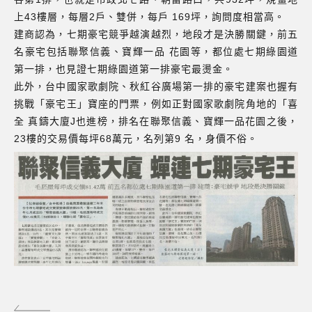
上43樓層，每層2戶、雙併，每戶 169坪，詢問度相當高。
建商認為，七期豪宅競爭越演越烈，地段才是決勝關鍵，前五
名豪宅包括聯聚信義、寶輝一品 花園等，都位處七期綠園道
第一排，也見證七期綠園道第一排豪宅最燙金。
此外，台中國家歌劇院、秋紅谷廣場第一排的豪宅建案也握有
挑戰「豪宅王」寶座的門票，例如正對國家歌劇院角地的「喜
全 真鑄大廈J也進榜，排名在聯聚信義、寶輝一品花園之後，
23樓的交易價每坪68萬元，名列第9 名，身價不俗。