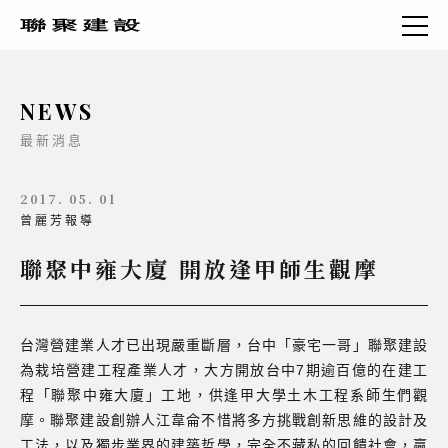
NEWS
最新消息
2017. 05. 01
曾麗芳報導
聯聚中雍大廈 開放逢甲師生觀摩
台灣營建業人才已出現嚴重斷層，台中「豪宅一哥」聯聚建設
為栽培營建工程產業人才，大方開放台中7期逾百億的在建工
程「聯聚中雍大廈」工地，供逢甲大學土木工程系師生們觀
摩。聯聚建設創辦人江韋侖不惜將多方挑戰創新思維的設計及
工法，以及獨步業界的建築哲學，完全不藏私的回饋社會，贏