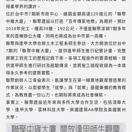
得產學界的讚許。
位於台中市7期新市政中心、總銷金額高達120億元的「聯聚
中雍大廈」，聯聚建設以打造「百年傳家地標」為期許，預計
2018年完工，樓高39層、192公尺，不僅是聯聚深耕7期多年
來的首棟辦公大樓，同時也將成為台中市第一高樓。
聯聚與逢甲大學合辦土木工程系師生參訪，大方開放位於台中
7期的「聯聚中雍大廈」、提供逢甲師生進行紀實計畫，完整
將開工到完工的歷程記錄下來，各項工程施作的寶貴經驗，提
供逢甲師生進行研討及經驗傳承，並將施工過程收錄為一本值
得永久參考的建築寶鑑。
聯聚創辦人江韋侖表示，能讓學生在第一線實地觀摩營造業的
作業狀況，以型塑學生「就學」與「就業」基礎兼備的教育模
式，為教育盡一份心力，也期盼將來成為社會棟樑。
事實上，聯聚建設近年來與多所大學合作交流，包括清華大
學、逢甲大學、雲林科技大學、英國建築AA學院及美國賓州
大學。