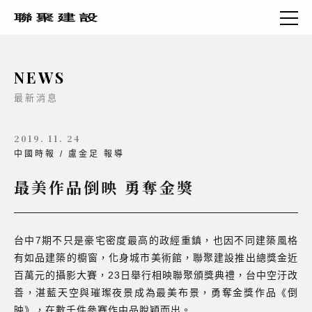
NEWS
最新消息
2019. 11. 24
中國時報 / 盧金足 報導
最美作品倒映 勇奪金獎
台中7期不只是豪宅密度最高的政經重鎮，也因不同建築風格
有如品建築的櫥窗，化身城市美術館，聯聚建設推出總獎金近
百萬元的攝影大賽，23日舉行相映聯聚頒獎典禮，台中空汙改
善，湛藍天空與璀璨夜景成為最美布景，勇奪金獎作品《倒
映》，在數千件參賽作中品脫穎而出。