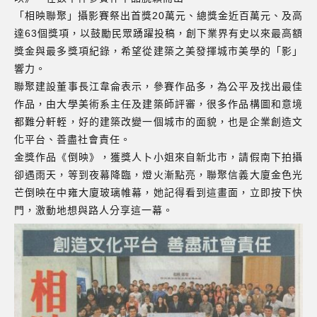
「相映聯聚」攝影賽祭出首獎20萬元、總獎金近百萬元、及高
達63個獎項，以鼓勵民眾踴躍投稿，創下業界有史以來最高額
獎金與最多獎項紀錄，希望從建築之美發揮城市美學的「影」
響力。
聯聚建設董事長江韋侖表示，參賽作品多，為公平及找出最佳
作品，由大學美術系主任及建築師評審，很多作品構圖和意境
都難分軒輊，好的建築改變一個城市的面貌，也是企業創造文
化平台、善盡社會責任。
金獎作品《倒映》，獲獎人卜小姐來自新北市，請假南下拍攝
卻遇雨天，等到夜幕降臨，燈火漸點亮，聯聚信義大廈金色光
芒倒映在中雍大廈玻璃帷幕，她記得看到這畫面，立即按下快
門，激動地想與路人分享這一幕。