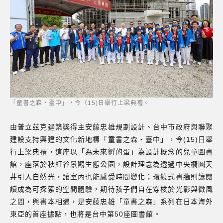
「童書之森‧臺中」，今（15)日舉行上梁典禮。
由普立茲克建築獎得主安藤忠雄規劃設計、台中市政府與聯聚
建設支持興建的文化新地標「童書之森‧臺中」，今(15)日舉
行上梁典禮，這座以「為未來孵的蛋」為設計概念的兒童圖書
館，座落於秋紅谷景觀生態公園，設計理念為透過中央橢圓天
井引入自然光，讓室內也能感受時間變化；環繞式書牆則讓閱
讀成為可探索的空間體驗，期待孩子們自在穿梭於光影與微風
之間，與書本相遇，是安藤忠雄「童書之森」系列在日本海外
東亞的首座據點，也將是台中第50座圖書館。