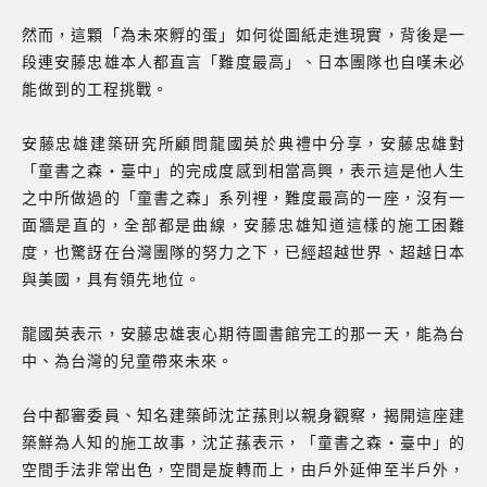
然而，這顆「為未來孵的蛋」如何從圖紙走進現實，背後是一
段連安藤忠雄本人都直言「難度最高」、日本團隊也自嘆未必
能做到的工程挑戰。
安藤忠雄建築研究所顧問龍國英於典禮中分享，安藤忠雄對
「童書之森‧臺中」的完成度感到相當高興，表示這是他人生
之中所做過的「童書之森」系列裡，難度最高的一座，沒有一
面牆是直的，全部都是曲線，安藤忠雄知道這樣的施工困難
度，也驚訝在台灣團隊的努力之下，已經超越世界、超越日本
與美國，具有領先地位。
龍國英表示，安藤忠雄衷心期待圖書館完工的那一天，能為台
中、為台灣的兒童帶來未來。
台中都審委員、知名建築師沈芷蓀則以親身觀察，揭開這座建
築鮮為人知的施工故事，沈芷蓀表示，「童書之森‧臺中」的
空間手法非常出色，空間是旋轉而上，由戶外延伸至半戶外，