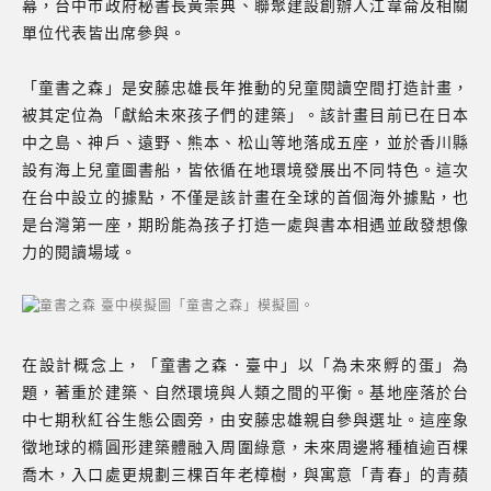
幕，台中市政府秘書長黃崇典、聯聚建設創辦人江韋侖及相關
單位代表皆出席參與。
「童書之森」是安藤忠雄長年推動的兒童閱讀空間打造計畫，
被其定位為「獻給未來孩子們的建築」。該計畫目前已在日本
中之島、神戶、遠野、熊本、松山等地落成五座，並於香川縣
設有海上兒童圖書船，皆依循在地環境發展出不同特色。這次
在台中設立的據點，不僅是該計畫在全球的首個海外據點，也
是台灣第一座，期盼能為孩子打造一處與書本相遇並啟發想像
力的閱讀場域。
「童書之森」模擬圖。
在設計概念上，「童書之森．臺中」以「為未來孵的蛋」為
題，著重於建築、自然環境與人類之間的平衡。基地座落於台
中七期秋紅谷生態公園旁，由安藤忠雄親自參與選址。這座象
徵地球的橢圓形建築體融入周圍綠意，未來周邊將種植逾百棵
喬木，入口處更規劃三棵百年老樟樹，與寓意「青春」的青蘋