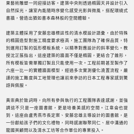
果藝術雕塑一同迎接訪客。建築中央則透過橢圓天井設計引入
自然採光，讓室內能隨時序變化感受光影與微風，搭配環繞式
書牆，營造出猶如書本森林般的空間體驗。
建築主體採用了安藤忠雄標誌性的清水模設計語彙，由於特殊
的橢圓造型對施工精度要求極高，施工團隊為了確保品質，特
別運用訂製的弧形模板系統，以精準對應設計的斜率變化。教
授沈芷蓀指出，這座建築的牆面不僅是橢圓，更結合了錐形，
所有模板皆需單獨訂製且只能使用一次。工程前期甚至製作了
六座一比一的實體牆面模型，經過多次實測優化澆置流程，嚴
謹的施工難度與工地管理也讓前來參訪的日本工程專家感到驚
訝與佩服。
黃崇典於致詞時，向所有參與執行的工程團隊表達感謝，並強
調這不只是一座圖書館，更是培養美感的空間。江韋侖也提
到，這座由盧秀燕市長定案、安藤忠雄主導設計的圖書館，是
一份獻給孩子們的文化禮物，同時感謝聯聚同仁、居中溝通的
龍國英顧問以及清水工坊等合作單位的專業投入。