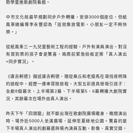
勢學童進歌劇院看戲。
中市文化局最早規劃同步戶外轉播，安排3000個座位，但紙
風車總編導李永豐認為「這就像放電影，小朋友一定不夠快
樂。」
從紙風車三一九兒童藝術工程的經驗，戶外有演員演出，對沒
有買到票的孩子會是驚喜，兩周前緊急拍板定案「真人演出
+同步實況」。
《唐吉軻德》描述唐吉軻德、隨從桑丘和老瘦馬在尋找夜明珠
的過程中，經歷一連串冒險旅程，大型五彩道具很吸引孩子：
全劇8個幕次，上半場第2幕、下半場第5、6幕轉播大劇院實
況，其餘幕次在場外由真人演出。
昨天下午「四頭龍」就不斷出現在歌劇院廣場暖身，晚間演出
時，場外近5000人坐滿廣場、延伸至夏綠地公園。驚喜的是
下半場真人演出的劇幕還與場內演員互動，影像、真實交錯，