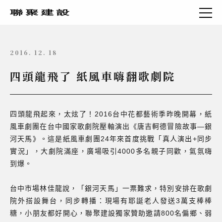
2016. 12. 18
四頭龍飛了 紙風車嗨翻歌劇院
四頭龍飛起來，太炫了！2016台中花都藝術季昨晚開幕，紙
風車劇團在台中國家歌劇院壓軸演出《唐吉軻德冒險故事—銀
河天馬》。這是紙風車劇團24年來首度挑戰「真人演出+同步
實況」，大劇院滿座，廣場吸引4000多名親子同歡，氣氛嗨
到爆。
台中市場林佳龍說，「銀河天馬」一票難求，特別安排在歌劇
院外搭設舞台，同步轉播：現場有耶誕老人發送3萬支棒棒
糖，小朋友都好開心，聯聚建設獨家贊助邀請800名偏鄉、弱