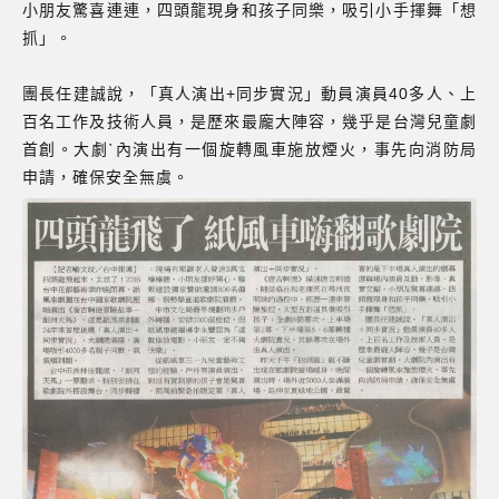
小朋友驚喜連連，四頭龍現身和孩子同樂，吸引小手揮舞「想
抓」。
團長任建誠說，「真人演出+同步實況」動員演員40多人、上
百名工作及技術人員，是歷來最龐大陣容，幾乎是台灣兒童劇
首創。大劇ˋ內演出有一個旋轉風車施放煙火，事先向消防局
申請，確保安全無虞。