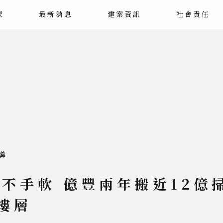
聚
最新消息
建案資訊
社會責任
導
不手軟 億豐兩年搬近12億
樓層