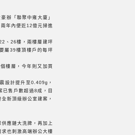
貴豪辦「聯聚中雍大廈」
，兩年內便近12億元掃進
2、26樓，兩樓層建坪
要屬39樓頂樓戶的每坪
兩個樓層，今年則又加買
計提升至0.409g，
案已售戶數超過8成，目
發全新頂級辦公室建案，
球供應鏈大洗牌，再加上
需求也刺激高端辦公大樓