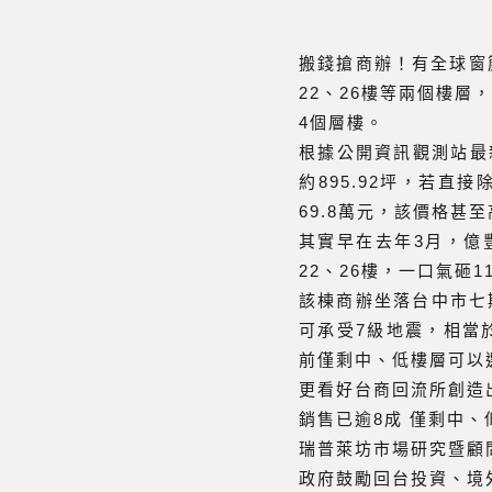
搬錢搶商辦！有全球窗
22、26樓等兩個樓層
4個層樓。
根據公開資訊觀測站最新
約895.92坪，若直
69.8萬元，該價格甚
其實早在去年3月，億豐
22、26樓，一口氣砸1
該棟商辦坐落台中市七期
可承受7級地震，相當
前僅剩中、低樓層可以
更看好台商回流所創造
銷售已逾8成 僅剩中、
瑞普萊坊市場研究暨顧
政府鼓勵回台投資、境