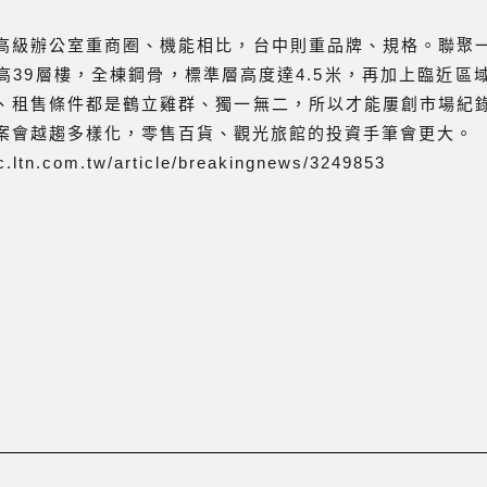
高級辦公室重商圈、機能相比，台中則重品牌、規格。聯聚
高39層樓，全棟鋼骨，標準層高度達4.5米，再加上臨近區
、租售條件都是鶴立雞群、獨一無二，所以才能屢創市場紀
案會越趨多樣化，零售百貨、觀光旅館的投資手筆會更大。
ec.ltn.com.tw/article/breakingnews/3249853