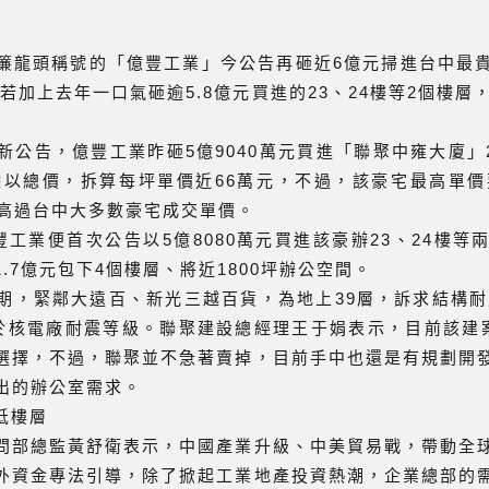
簾龍頭稱號的「億豐工業」今公告再砸近6億元掃進台中最
，若加上去年一口氣砸逾5.8億元買進的23、24樓等2個樓層
公告，億豐工業昨砸5億9040萬元買進「聯聚中雍大廈」2
接除以總價，拆算每坪單價近66萬元，不過，該豪宅最高單價
至高過台中大多數豪宅成交單價。
工業便首次公告以5億8080萬元買進該豪辦23、24樓等
1.7億元包下4個樓層、將近1800坪辦公空間。
，緊鄰大遠百、新光三越百貨，為地上39層，訴求結構耐震設
於核電廠耐震等級。聯聚建設總經理王于娟表示，目前該建
選擇，不過，聯聚並不急著賣掉，目前手中也還是有規劃開
出的辦公室需求。
低樓層
問部總監黃舒衛表示，中國產業升級、中美貿易戰，帶動全
外資金專法引導，除了掀起工業地產投資熱潮，企業總部的