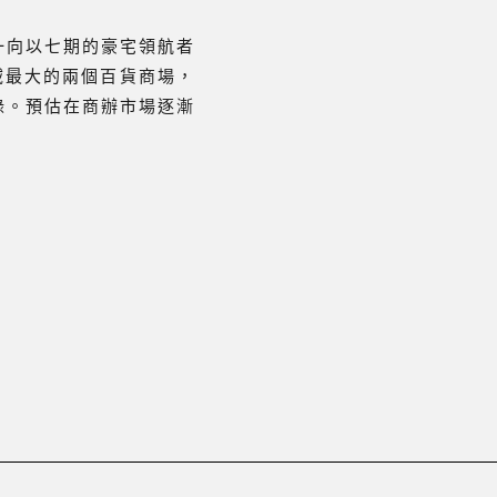
一向以七期的豪宅領航者
域最大的兩個百貨商場，
錄。預估在商辦市場逐漸