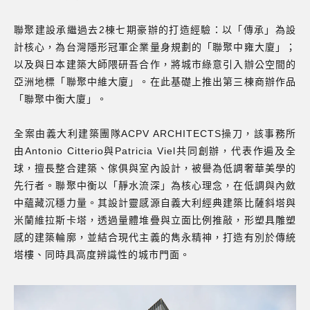
聯聚建設承繼過去2棟七期豪辦的打造經驗：以「傳承」為設
計核心，為台灣隱形冠軍企業量身規劃的「聯聚中雍大廈」；
以及與日本建築大師隈研吾合作，將城市綠意引入辦公空間的
亞洲地標「聯聚中維大廈」。在此基礎上推出第三棟商辦作品
「聯聚中衡大廈」。
全案由義大利建築團隊ACPV ARCHITECTS操刀，該事務所
由Antonio Citterio與Patricia Viel共同創辦，代表作遍及全
球，擅長整合建築、傢俱與室內設計，被譽為低調奢華美學的
先行者。聯聚中衡以「靜水流深」為核心理念，在低調與內斂
中蘊藏沉穩力量。其設計靈感源自義大利經典建築比薩斜塔與
米蘭維拉斯卡塔，透過量體堆疊與立面比例推敲，形塑具雕塑
感的建築輪廓，並結合現代主義的雋永精神，打造有別於傳統
塔樓、同時具高度辨識性的城市門面。