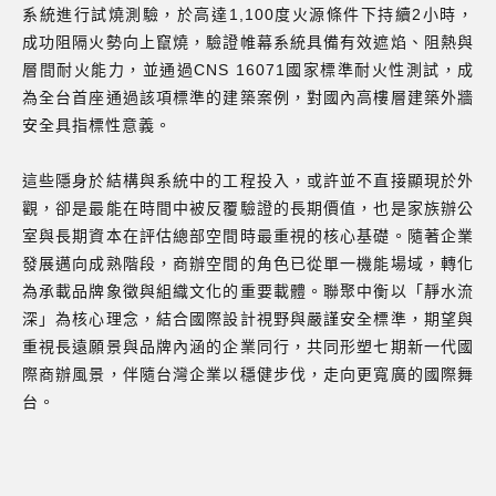
系統進行試燒測驗，於高達1,100度火源條件下持續2小時，
成功阻隔火勢向上竄燒，驗證帷幕系統具備有效遮焰、阻熱與
層間耐火能力，並通過CNS 16071國家標準耐火性測試，成
為全台首座通過該項標準的建築案例，對國內高樓層建築外牆
安全具指標性意義。
這些隱身於結構與系統中的工程投入，或許並不直接顯現於外
觀，卻是最能在時間中被反覆驗證的長期價值，也是家族辦公
室與長期資本在評估總部空間時最重視的核心基礎。隨著企業
發展邁向成熟階段，商辦空間的角色已從單一機能場域，轉化
為承載品牌象徵與組織文化的重要載體。聯聚中衡以「靜水流
深」為核心理念，結合國際設計視野與嚴謹安全標準，期望與
重視長遠願景與品牌內涵的企業同行，共同形塑七期新一代國
際商辦風景，伴隨台灣企業以穩健步伐，走向更寬廣的國際舞
台。