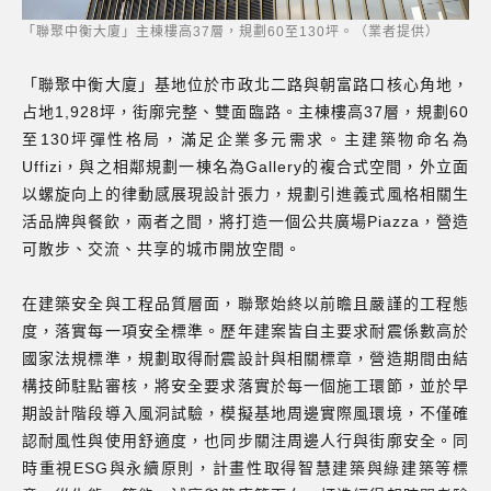
「聯聚中衡大廈」主棟樓高37層，規劃60至130坪。（業者提供）
「聯聚中衡大廈」基地位於市政北二路與朝富路口核心角地，
占地1,928坪，街廓完整、雙面臨路。主棟樓高37層，規劃60
至130坪彈性格局，滿足企業多元需求。主建築物命名為
Uffizi，與之相鄰規劃一棟名為Gallery的複合式空間，外立面
以螺旋向上的律動感展現設計張力，規劃引進義式風格相關生
活品牌與餐飲，兩者之間，將打造一個公共廣場Piazza，營造
可散步、交流、共享的城市開放空間。
在建築安全與工程品質層面，聯聚始終以前瞻且嚴謹的工程態
度，落實每一項安全標準。歷年建案皆自主要求耐震係數高於
國家法規標準，規劃取得耐震設計與相關標章，營造期間由結
構技師駐點審核，將安全要求落實於每一個施工環節，並於早
期設計階段導入風洞試驗，模擬基地周邊實際風環境，不僅確
認耐風性與使用舒適度，也同步關注周邊人行與街廓安全。同
時重視ESG與永續原則，計畫性取得智慧建築與綠建築等標